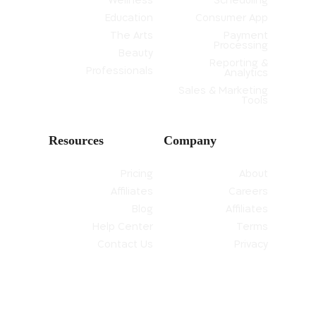
Wellness
Scheduling
Education
Consumer App
The Arts
Payment
Processing
Beauty
Reporting &
Professionals
Analytics
Sales & Marketing
Tools
Resources
Company
Pricing
About
Affiliates
Careers
Blog
Affiliates
Help Center
Terms
Contact Us
Privacy