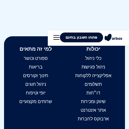
ניהול
ניהול
מערכת
ניהול
חוגים
חדר
Arbox
פגישות
כושר
פתחו חשבון בחינם
יכולות
למי זה מתאים
כלי ניהול
ספורט וכושר
ניהול פגישות
בריאות
אפליקצייה ללקוחות
חינוך וקורסים
תשלומים
ניהול חוגים
דו״חות
יופי וטיפוח
שיווק ומכירות
שרותים מקצועיים
אתר אינטרנט
ארבוקס לחברות