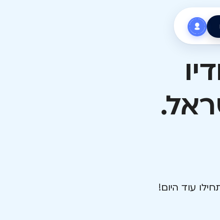
יו
ראל.