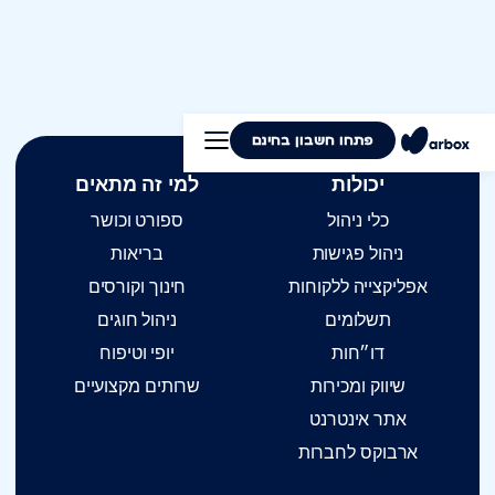
ניהול
ניהול
מערכת
ניהול
חוגים
חדר
Arbox
פגישות
כושר
פתחו חשבון בחינם
יכולות
למי זה מתאים
כלי ניהול
ספורט וכושר
ניהול פגישות
בריאות
אפליקצייה ללקוחות
חינוך וקורסים
תשלומים
ניהול חוגים
דו״חות
יופי וטיפוח
שיווק ומכירות
שרותים מקצועיים
אתר אינטרנט
ארבוקס לחברות