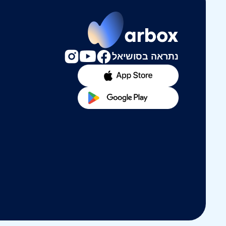
נתראה בסושיאל