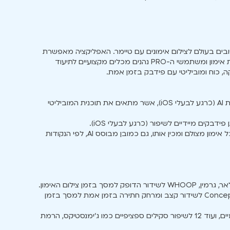
ים בעולם לצילום אימונים עם טיימר. האפליקציה מאפשרת
צילום אימונים, שימוש בטיימרים לכל מטרת אימון ומשתמשי ה-PRO נהנים מכלים מקצועיים לתיעוד
קה, כוח ומוביליטי עם פידבק בזמן אמת.
- מבחן מוביליטי שמבוסס ראייה ממוחשבת AI (כרגע לבעלי iOS), אשר מתאים את תוכנית המוביליטי
- סיכום קיצור סרטון אימון אוטומטי (לוקח כל אימון מצולם ומכין אותו, גם כמובן מבוסס AI, לפי הנקודות
- יכולת אינטגרציה למכשירי חתירה של Concept2 לשידור קצב ומרחק חתירה בזמן אמת למסך בזמן
- 15 תכניות אימון (3 כלליות עם אימונים יומיים, ועוד 12 לשיפור סקילים ספציפיים כמו ג׳ימנסטיקס, הרמת