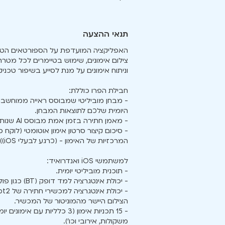
תנאי ההצעה
האפליקציה המועדפת על הספורטאים הטוב
וניתוח אימונים על מנת לסייע בשיפור טכני
חבילת הפרו כוללת:
היומית שלכם לתוצאות המבחן.
- מאמן חתירה בזמן אמת מבוסס AI שנותן פידבקים מיידיים לשיפור (כרגע לבעלי iOS).
המרכזיות של האימון - (כרגע לבעלי iOS))
למשתמשי iOS ואנדרואיד:
- תוכנית מוביליטי יומית.
- יכולת אינטגרציה למד דופק (BT) כגון פולאר, גרמין, WHOOP לשידור הדופק למסך בזמן צילום האימון.
הצילום היישר מהמוניטור של המכשיר.
משקולות, אירובי וכו׳).