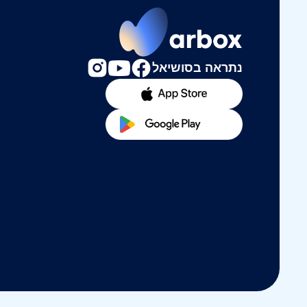
נתראה בסושיאל