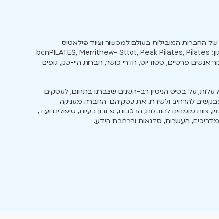
דית של החברות המובילות בעולם למכשור וציוד פילאטיס
ולחברות נוספות בתחום הפיטנס והתזונה כגון: bonPILATES, Merrithew- Sttot, Peak Pilates, Pilates
Scandinavia, Body ו-Bodygee עבור אנשים פרטיים, סטודיוס, חדרי כושר, חברות היי-טק, גופים
 ללא עלות, על בסיס הניסיון רב-השנים שצברנו בתחום, לעסקים
בקשים להרחיב ולשדרג את עסקיהם. החברה מעניקה
, צוות מומחים להובלות, הרכבות, פתרון בעיות, טיפולים ועוד,