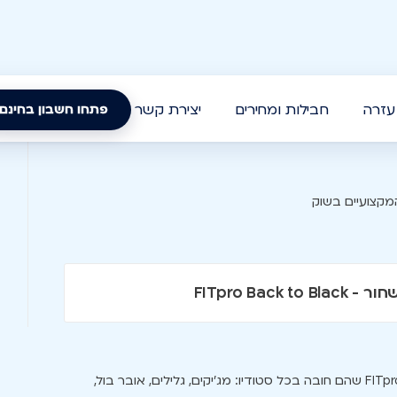
עזרה
חבילות ומחירים
יצירת קשר
פתחו חשבון בחינם
מקצועיים בשוק
15% הנחה על כל הציוד והאביזרים מבית FITpro שהם חובה בכל סטודיו: מג'יקים, גלילים, אובר בול,