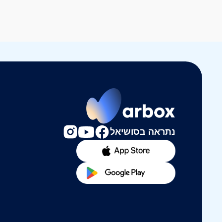
נתראה בסושיאל