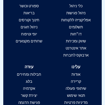
כלי ניהול
ספורט וכושר
ניהול פגישות
בריאות
אפליקצייה ללקוחות
חינוך וקורסים
תשלומים
ניהול חוגים
דו״חות
יופי וטיפוח
שיווק ומכירות
שרותים מקצועיים
אתר אינטרנט
ארבוקס לחברות
עלינו
עזרה
אודות
חבילות ומחירים
קריירה
בלוג
שיתופי פעולה
אקדמיה
תנאי שימוש
יצירת קשר
מדיניות פרטיות
פגישת הדגמה