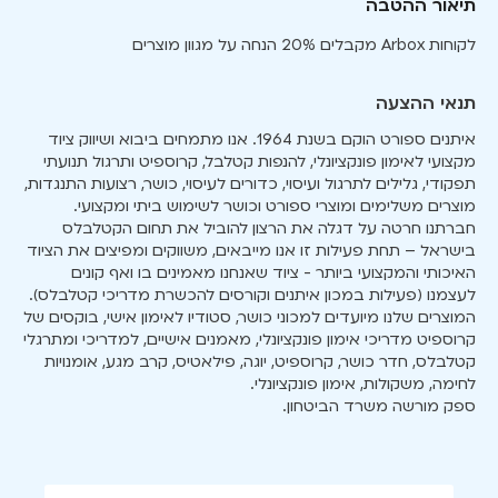
תיאור ההטבה
לקוחות Arbox מקבלים 20% הנחה על מגוון מוצרים
תנאי ההצעה
איתנים ספורט הוקם בשנת 1964. אנו מתמחים ביבוא ושיווק ציוד
מקצועי לאימון פונקציונלי, להנפות קטלבל, קרוספיט ותרגול תנועתי
תפקודי, גלילים לתרגול ועיסוי, כדורים לעיסוי, כושר, רצועות התנגדות,
מוצרים משלימים ומוצרי ספורט וכושר לשימוש ביתי ומקצועי.
חברתנו חרטה על דגלה את הרצון להוביל את תחום הקטלבלס
בישראל – תחת פעילות זו אנו מייבאים, משווקים ומפיצים את הציוד
האיכותי והמקצועי ביותר - ציוד שאנחנו מאמינים בו ואף קונים
לעצמנו (פעילות במכון איתנים וקורסים להכשרת מדריכי קטלבלס).
המוצרים שלנו מיועדים למכוני כושר, סטודיו לאימון אישי, בוקסים של
קרוספיט מדריכי אימון פונקציונלי, מאמנים אישיים, למדריכי ומתרגלי
קטלבלס, חדר כושר, קרוספיט, יוגה, פילאטיס, קרב מגע, אומנויות
לחימה, משקולות, אימון פונקציונלי.
ספק מורשה משרד הביטחון.