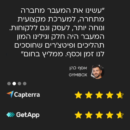
מאוד
"עשינו את המעבר מחברה
יש.
מתחרה, למערכת מקצועית
המ
ונוחה יותר, לעסק וגם ללקוחות.
שצ
תר
המעבר היה חלק וגילינו המון
מאו
תהליכים ופיטצ׳רים שחוסכים
לנו זמן וכסף. ממליץ בחום"
אסף כהן
GYMIBOX
Slide 2 of 4.