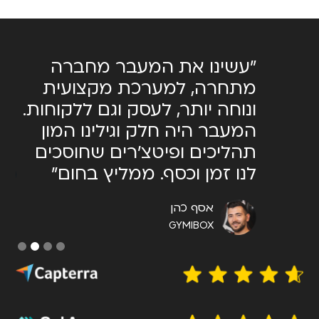
מאוד
"עשינו את המעבר מחברה
יש.
מתחרה, למערכת מקצועית
המ
ונוחה יותר, לעסק וגם ללקוחות.
שצ
תר
המעבר היה חלק וגילינו המון
מאו
תהליכים ופיטצ׳רים שחוסכים
לנו זמן וכסף. ממליץ בחום"
אסף כהן
GYMIBOX
Slide 2 of 4.