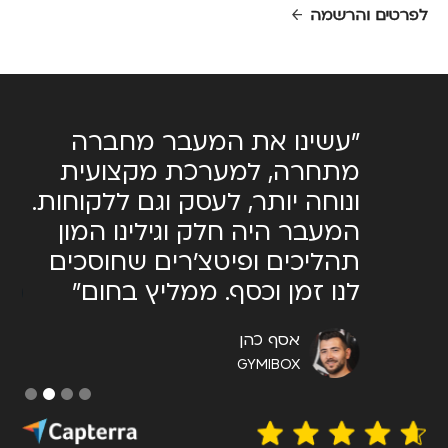
לפרטים והרשמה
מאוד
"עשינו את המעבר מחברה
יש.
מתחרה, למערכת מקצועית
המ
ונוחה יותר, לעסק וגם ללקוחות.
שצ
תר
המעבר היה חלק וגילינו המון
מאו
תהליכים ופיטצ׳רים שחוסכים
לנו זמן וכסף. ממליץ בחום"
אסף כהן
GYMIBOX
Slide 2 of 4.