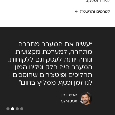
לניהול ומעקב.
לפרטים והרשמה
מאוד
"עשינו את המעבר מחברה
יש.
מתחרה, למערכת מקצועית
המ
ונוחה יותר, לעסק וגם ללקוחות.
שצ
תר
המעבר היה חלק וגילינו המון
מאו
תהליכים ופיטצ׳רים שחוסכים
לנו זמן וכסף. ממליץ בחום"
אסף כהן
GYMIBOX
Slide 2 of 4.