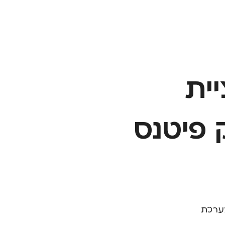
ית
 פיטנס
מערכת